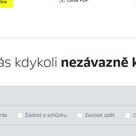
Ceník PDF
tra
ás kdykoli
nezávazně 
ízda
Žádost o schůzku
Zavolat zpět
O