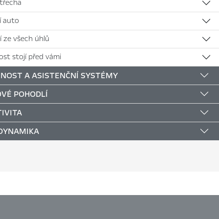
střecha
jí auto
í ze všech úhlů
st stojí před vámi
NOST A ASISTENČNÍ SYSTÉMY
VÉ POHODLÍ
IVITA
 DYNAMIKA