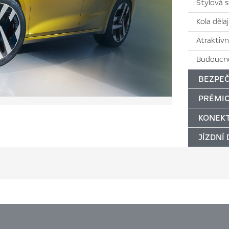
Stylová 
Kola děla
Atraktivn
Budoucno
BEZPEČ
PRÉMIO
KONEKT
JÍZDNÍ