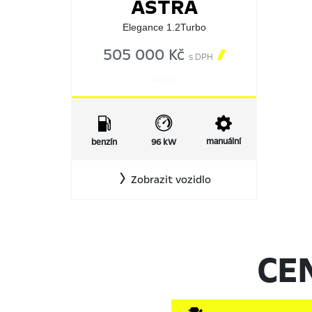
ASTRA
Elegance 1.2Turbo
505 000 Kč

s DPH
521518
manuální
benzín
96 kW
Zobrazit vozidlo
CE