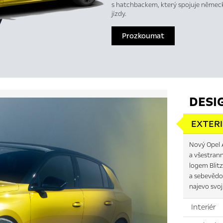
s hatchbackem, který spojuje německ
jízdy.
Prozkoumat
DESI
EXTER
Nový Opel A
a všestran
logem Blitz
a sebevědo
najevo svoj
Interiér