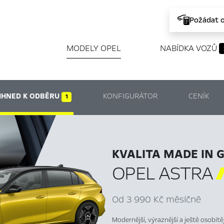
Požádat 
MODELY OPEL
NABÍDKA VOZŮ
IHNED K ODBĚRU
KONFIGURÁTOR
CENÍK
1
KVALITA MADE IN 
OPEL ASTRA
Od 3 990 Kč měsíčně
Modernější, výraznější a ještě osobit