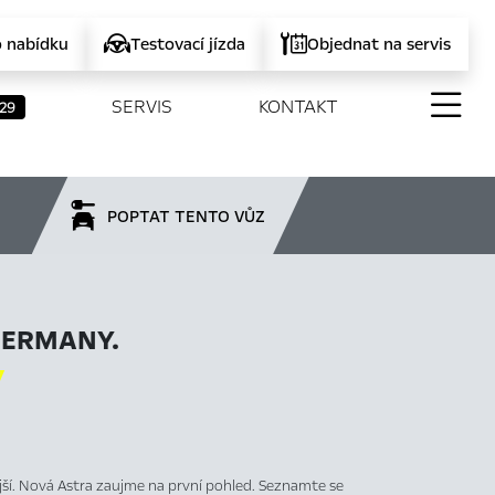
o nabídku
Testovací jízda
Objednat na servis
SERVIS
KONTAKT
29
POPTAT TENTO VŮZ
GERMANY.

ější. Nová Astra zaujme na první pohled. Seznamte se