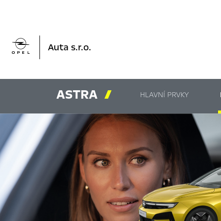

Auta s.r.o.
ASTRA

HLAVNÍ PRVKY