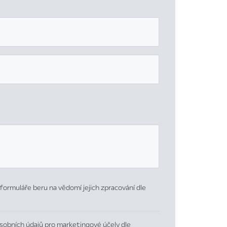
formuláře beru na vědomí jejich zpracování dle
sobních údajů pro marketingové účely dle