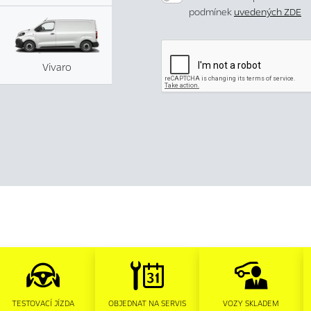
podmínek
uvedených ZDE
Vivaro
TESTOVACÍ JÍZDA
OBJEDNAT NA SERVIS
VOZY SKLADEM