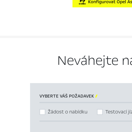
Konfigurovat Opel As
Neváhejte n
VYBERTE VÁŠ POŽADAVEK

Žádost o nabídku
Testovací j