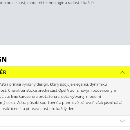
ou preciznost, moderní technologie a radost z každé
GN
IÉR
stra přináší výrazný design, který spojuje eleganci, dynamiku
nost. Charakteristická přední část Opel Vizor s novým podsvíceným
, čisté linie karoserie a protažená silueta vytvářejí moderní
mý celek. Astra působí sportovně a prémiově, zároveň však jasně dává
i praktičnost a připravenost pro každý den.