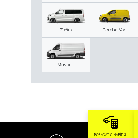
Zafira
Combo Van
Movano
POŽÁDAT O NABÍDKU